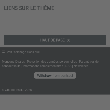
LIENS SUR LE THÈME
HAUT DE PAGE
Voir l'affichage classique
Mentions légales
|
Protection des données personnelles
|
Paramètres de
confidentialité
|
Informations complémentaires
|
RSS
|
Newsletter
Withdraw from contract
© Goethe-Institut 2026