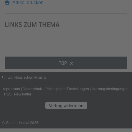
Artikel drucken
LINKS ZUM THEMA
TOP
Zur klassischen Ansicht
Impressum
|
Datenschutz
|
Privatsphäre-Einstellungen
|
Nutzungsbedingungen
|
RSS
|
Newsletter
Vertrag widerrufen
© Goethe-Institut 2026