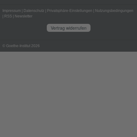
Impressum
|
Datenschutz
|
Privatsphäre-Einstellungen
|
Nutzungsbedingungen
|
RSS
|
Newsletter
Vertrag widerrufen
© Goethe-Institut 2026