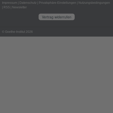
Impressum
|
Datenschutz
|
Privatsphäre-Einstellungen
|
Nutzungsbedingungen
|
RSS
|
Newsletter
Vertrag widerrufen
© Goethe-Institut 2026