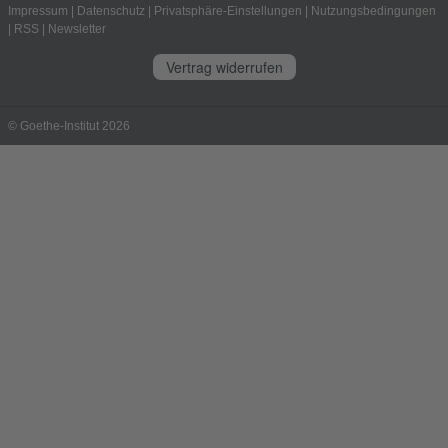
Impressum
|
Datenschutz
|
Privatsphäre-Einstellungen
|
Nutzungsbedingungen
|
RSS
|
Newsletter
Vertrag widerrufen
© Goethe-Institut 2026