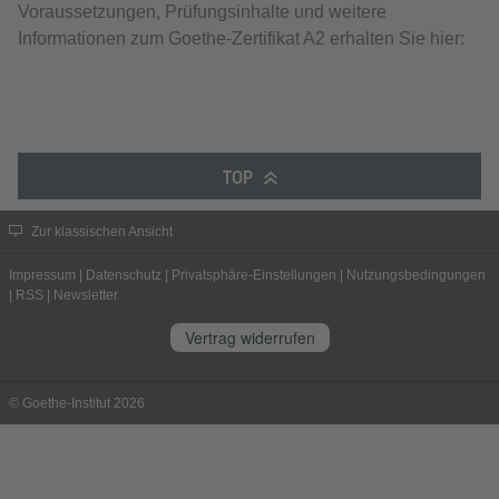
Voraussetzungen, Prüfungsinhalte und weitere
Informationen zum Goethe-Zertifikat A2 erhalten Sie hier:
TOP
Zur klassischen Ansicht
Impressum
|
Datenschutz
|
Privatsphäre-Einstellungen
|
Nutzungsbedingungen
|
RSS
|
Newsletter
Vertrag widerrufen
© Goethe-Institut 2026