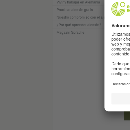
Vivir y trabajar en Alemania
Practicar alemán gratis
Nuestro compromiso con el alemán
¿Por qué aprender alemán?
B2-
Magazin Sprache
dir