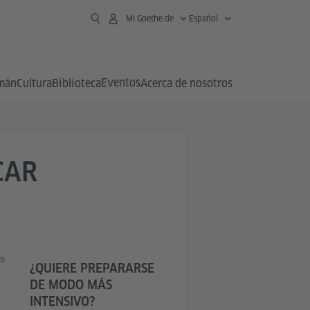
Mi Goethe.de
Español
Eventos
emán
Cultura
Biblioteca
Acerca de nosotros
CAR
s
¿QUIERE PREPARARSE
DE MODO MÁS
INTENSIVO?