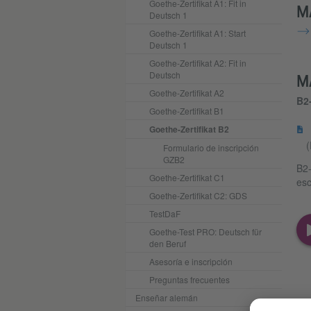
Goethe-Zertifikat A1: Fit in
M
Deutsch 1
Goethe-Zertifikat A1: Start
Deutsch 1
Goethe-Zertifikat A2: Fit in
Deutsch
M
Goethe-Zertifikat A2
B2
Goethe-Zertifikat B1
Goethe-Zertifikat B2
(
Formulario de inscripción
GZB2
B2-
Goethe-Zertifikat C1
esc
Goethe-Zertifikat C2: GDS
TestDaF
Goethe-Test PRO: Deutsch für
den Beruf
Asesoría e inscripción
Preguntas frecuentes
Enseñar alemán