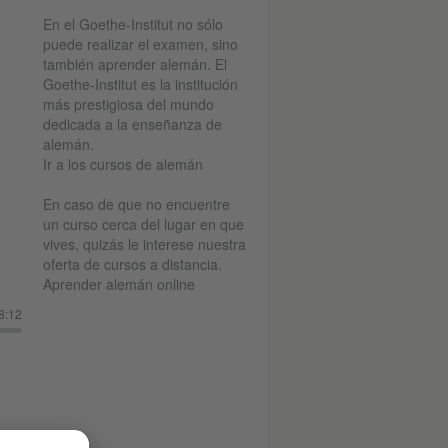
En el Goethe-Institut no sólo
puede realizar el examen, sino
también aprender alemán. El
Goethe-Institut es la institución
más prestigiosa del mundo
dedicada a la enseñanza de
alemán.
Ir a los cursos de alemán
En caso de que no encuentre
un curso cerca del lugar en que
vives, quizás le interese nuestra
oferta de cursos a distancia.
Aprender alemán online
8:12