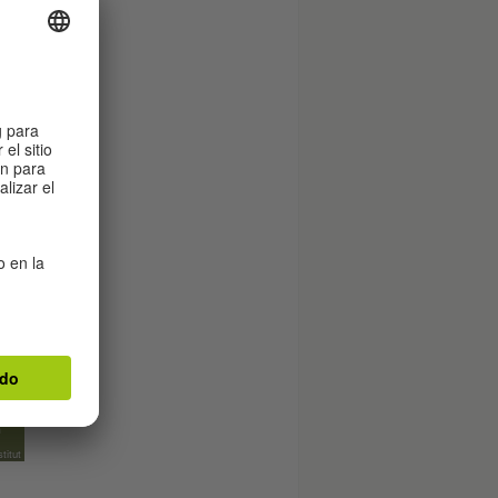
ara
titut