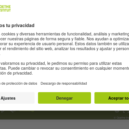
B2-Modelo de examen para adultos Módulo Comprensión Auditiva p
descargar
(MP4, 38 MB)
Modelo de examen para adultos Módulo Expresión Oral para ver
ectamente (16:13 min.)
00:01
00:00
© Goethe-Ins