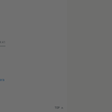
4:41
ara
TOP