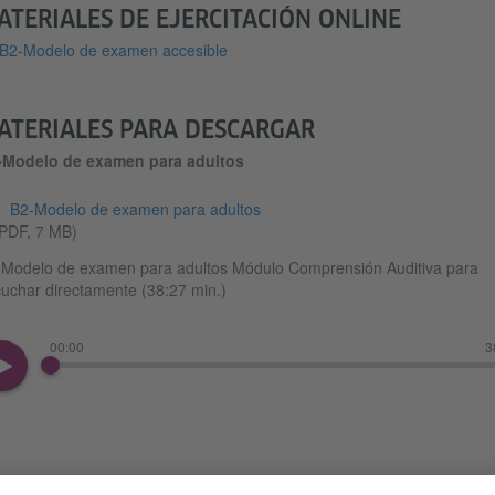
ATERIALES DE EJERCITACIÓN ONLINE
B2-Modelo de examen accesible
ATERIALES PARA DESCARGAR
-Modelo de examen para adultos
B2-Modelo de examen para adultos
PDF, 7 MB)
Modelo de examen para adultos Módulo Comprensión Auditiva para
uchar directamente (38:27 min.)
00:00
3