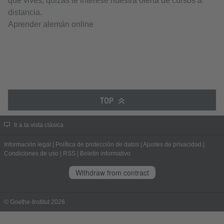
que vives, quizás le interese nuestra oferta de cursos a
distancia.
Aprender alemán online
TOP
Ir a la vista clásica
Información legal
|
Política de protección de datos
|
Ajustes de privacidad
|
Condiciones de uso
|
RSS
|
Boletín informativo
Withdraw from contract
© Goethe-Institut 2026