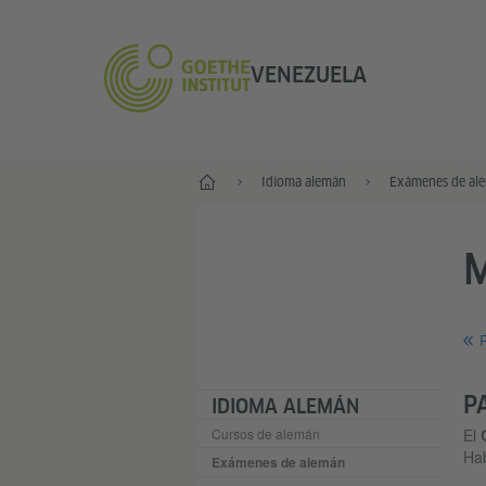
VENEZUELA
Inicio
Idioma alemán
Exámenes de al
R
P
IDIOMA ALEMÁN
Cursos de alemán
El
Hab
Exámenes de alemán