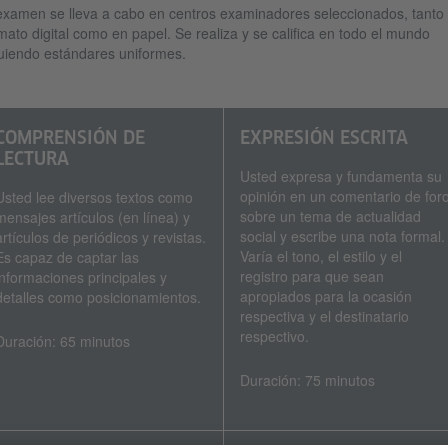
examen se lleva a cabo en centros examinadores seleccionados, tanto
mato digital como en papel. Se realiza y se califica en todo el mundo
uiendo estándares uniformes.
COMPRENSIÓN DE
EXPRESIÓN ESCRITA
LECTURA
Usted expresa y fundamenta su
opinión en un comentario de for
Usted lee diversos textos como
sobre un tema de actualidad
mensajes artículos (en línea) y
social y escribe una nota formal.
artículos de periódicos y revistas.
Varía el tono, el estilo y el
Es capaz de captar las
registro para que sean
informaciones principales y
apropiados para la ocasión
detalles como posicionamientos.
respectiva y el destinatario
respectivo.
Duración: 65 minutos
Duración: 75 minutos