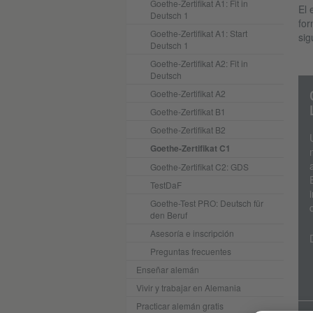
Goethe-Zertifikat A1: Fit in
El 
Deutsch 1
for
Goethe-Zertifikat A1: Start
sig
Deutsch 1
Goethe-Zertifikat A2: Fit in
Deutsch
Goethe-Zertifikat A2
Goethe-Zertifikat B1
Goethe-Zertifikat B2
Goethe-Zertifikat C1
Goethe-Zertifikat C2: GDS
TestDaF
Goethe-Test PRO: Deutsch für
den Beruf
Asesoría e inscripción
Preguntas frecuentes
Enseñar alemán
Vivir y trabajar en Alemania
Practicar alemán gratis