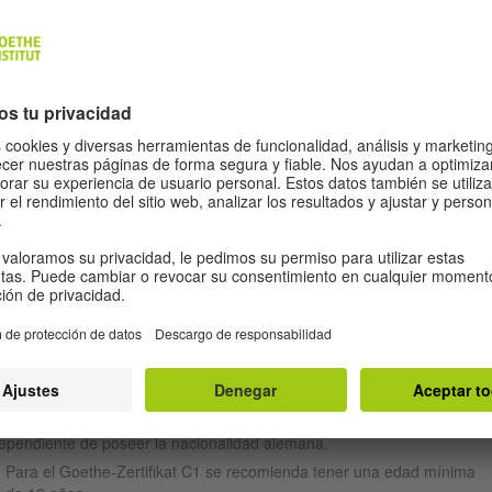
COMPRENSIÓN AUDITIVA
EXPRESIÓN E
INTERACCIÓN ORAL
Usted escucha un podcast, una
entrevista, una discusión y una
Usted hace una breve
conferencia. Es capaz de captar
presentación sobre un tema
las declaraciones, información
complejo y habla sobre él con su
individual y opiniones sobre
interlocutor/a. Además, ustedes
diversos temas.
discuten un tema controvertido.
Duración: 40 minutos aprox.
Duración: 20 minutos
ONDICIONES
Goethe-Zertifikat C1
es un examen de alemán para adultos.
 exámenes del Goethe-Institut están a disposición de todos los
eresados, pueden ser realizados aún sin tener la edad establecida e
ependiente de poseer la nacionalidad alemana.
Para el Goethe-Zertifikat C1 se recomienda tener una edad mínima