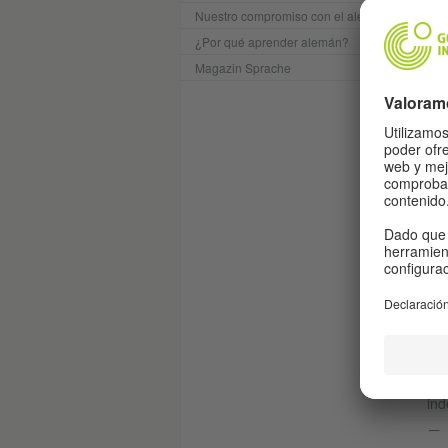
Nuestro compromiso con el alemán
¿Por qué aprender alemán?
Magazin Sprache
C
El
Los
int
ind