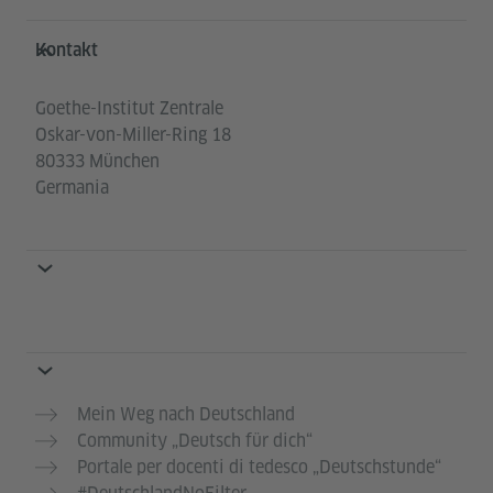
Service- und Informationsbereich
Kontakt
Goethe-Institut Zentrale
Oskar-von-Miller-Ring 18
80333 München
Germania
Mein Weg nach Deutschland
Community „Deutsch für dich“
Portale per docenti di tedesco „Deutschstunde“