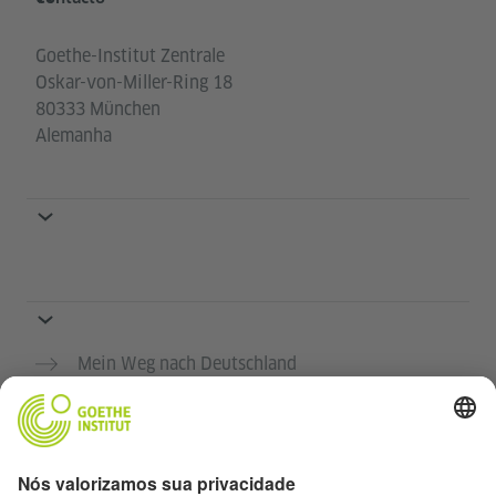
Goethe-Institut Zentrale
Oskar-von-Miller-Ring 18
80333 München
Alemanha
Mein Weg nach Deutschland
Institutos em todo o mundo
Proteção e acessibilidade dos dados