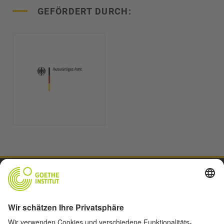
GEFÖRDERT DURCH:
START
VIDEOS UND ÜBUNGSMATERIALIEN