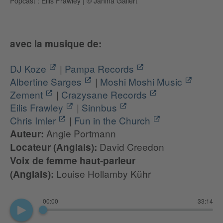
Popcast : Eilis Frawley
|
© Janina Gallert
avec la musique de:
DJ Koze
|
Pampa Records
Albertine Sarges
|
Moshi Moshi Music
Zement
|
Crazysane Records
Eilis Frawley
|
Sinnbus
Chris Imler
|
Fun in the Church
Angie Portmann
Auteur:
David Creedon
Locateur (Anglais):
Voix de femme haut-parleur
Louise Hollamby Kühr
(Anglais):
00:00
33:14