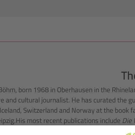
Th
öhm, born 1968 in Oberhausen in the Rhineland
ure and cultural journalist. He has curated the 
Iceland, Switzerland and Norway at the book fa
ipzig.His most recent publications include
Die
deutschen Sprache
(together with Carst