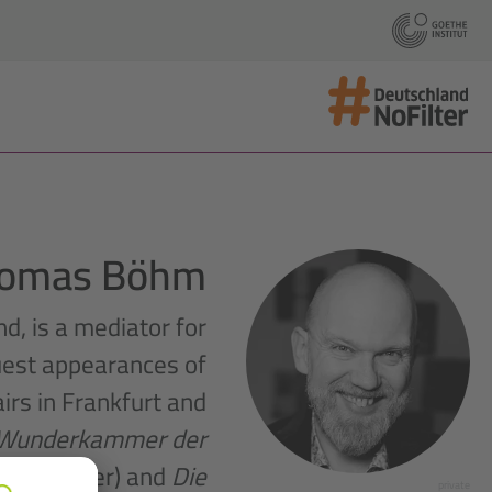
omas Böhm
, is a mediator for
guest appearances of
irs in Frankfurt and
 Wunderkammer der
en Pfeiffer) and
Die
private