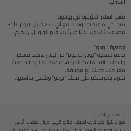
أستراليا.
متجر السلع المؤجرة في بوخوم
متجر في مدينة بوخوم لا يبيع أي سلعة، بل يقوم بتأجير
مختلف الأغراض: بدءًا من آلات فرم الورق إلى الخيم.
جمعية "بودو"
تدعم جمعية "بودو بوخوم" من ليس لديهم مسكن
والحالات الاجتماعية الحرجة، حيث تقدم لهم الجمعية
مقترحات ومشاريع مختلفة.
نقوم بتعريفكم على مجلة "بودو" ونلتقي ببائعيها.
“جولة مع راهيل”
هواءً نقيًا، ماء شرب نظيف، متنزه قريب، جيران لطفاء، أناس
يساعد بعضهم البعض، ويراعي كل منهم الآخر، هذا ما يتمناه