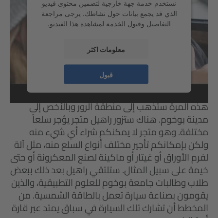
نستخدم خدمة جهة خارجية لتضمين محتوى فيديو
الذي قد يجمع بيانات حول نشاطك. يرجى مراجعة
التفاصيل وقبول الخدمة لمشاهدة هذا الفيديو.
معلومات اكثر
قبول
عن قريب سوف تجوب راهيل مجدداً البلاد من أجلكم!
هذه المرة ستذهب إلى منطقة الرور وبالأخص إلى
مدينة بوخوم. هناك ستزور راهيل متجر يؤجر سلعاً
مختلفة. وهو متجر لا يمكنكم شراء أي شيء منه
ولكن بإمكانكم تأجير مختلف أنواع السلع منه، مثل آلة
لفرم الأوراق أو غيتار أو ماكينة لصنع المعكرونة أو حتى
خيمة على سبيل المثال. ستلتقي راهيل بعد ذلك ببعض
طلاب وطالبات جامعة بوخوم للعلوم التطبيقية، والذين
يقومون بصناعة سيارة تعمل بالطاقة الشمسية. من
المخطط أن تشارك تلك السيارة في سباق يمتد عبر قارة