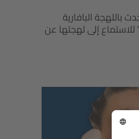
G“؟ وأين يتم التحدث باللهجة البافارية
" للاستماع إلى لهجتها عن
ك لتحميل خدمة YouTube