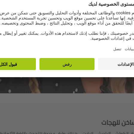
نستخدم خدمة جهة خارجية لتضمين محتوى فيديو 
يجمع بيانات حول نشاطك. يرجى مراجعة التفاصي
الخدمة لمشاهدة هذا الفيديو.
معلومات اكثر
قبول
ساخن للهجات
، الكولش، الباديش، البلات - هناك طرق عديدة للتحدث باللغة الألماني