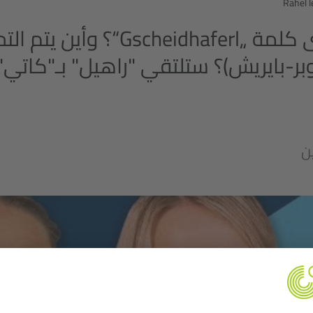
Rahel l
ما معنى كلمة „scheidhaferl
أوبر-بايريش)؟ ستلتقي "راهيل" بـ"كاتي
ن
نحتاج إلى موافقت
Video!