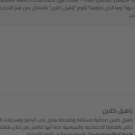
بها؟ وما الذي يميزها؟ تقوم "راهيل كلاين" بالاتصال بمن هم الأجدر ب
ت.
راهيل كلاين
راهيل كلاين صحفية مستقلة ومقدمة برامج. تحب الراديو وتسجيلات 
خاص بالقضايا الاجتماعية والسياسية. كما أنها تناقش من خلال هاشتا
#DeutschlandNoFilter طبيعة وخصائص اللغة الألمانية.