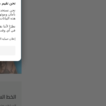
الخط ال
الساكسونية