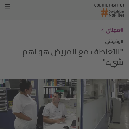
#مهنتي
#وظيفتي
"التعاطف مع المريض هو أهم
شيء"