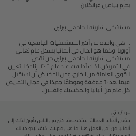
بحرم بنيامين فرانكلين.
مستشفى شاريتِه الجامعي ببرلين...
... هي واحدة من أكبر المستشفيات الجامعية في
أوروبا. وكما هو الحال في ألمانيا بشكل عام تعاني
مستشفى شاريتِه الجامعي ببرلين من نقص
في التمريض. لذلك أطلقت منذ عام ٢٠١٦ برنامجًا لتعيين
القوى العاملة من الخارج، ومن المفترض أن تستقبل
فيما بعد ٦٠ موظفة وموظفًا جديدًا في مجال التمريض
كل عام من ألبانيا والمكسيك والفلبين.
#وظيفتي
ينقص ألمانيا العمالة المتخصصة، كثير من الناس يأتون لذلك إلى
ألمانيا من أجل العمل هنا، ما هي مهنتك، كيف تبدو حياتك
المهنية؟ في سلسلة "#مهنتي" نقدم بعض هؤلاء الناس –