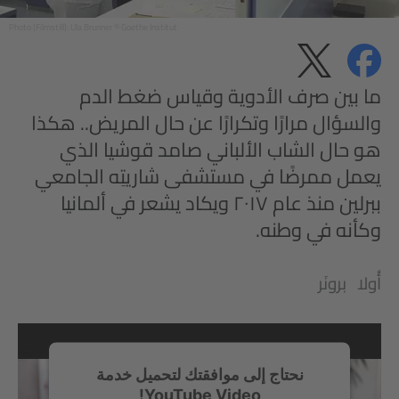
Photo (Filmstill): Ula Brunner © Goethe Institut
مشاركة
مشاركة
الخصوصية
ما بين صرف الأدوية وقياس ضغط الدم
والسؤال مرارًا وتكرارًا عن حال المريض.. هكذا
هو حال الشاب الألباني صامد قوشيا الذي
يعمل ممرضًا في مستشفى شاريتِه الجامعي
ببرلين منذ عام ٢٠١٧ ويكاد يشعر في ألمانيا
وكأنه في وطنه.
أُولا برونَر
نحتاج إلى موافقتك لتحميل خدمة
YouTube Video!