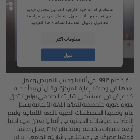
نستخدم خدمة جهة خارجية لتضمين محتوى فيديو
الذي قد يجمع بيانات حول نشاطك. يرجى مراجعة
التفاصيل وقبول الخدمة لمشاهدة هذا الفيديو.
معلومات اكثر
قبول
صامد قوشيا...
... وُلِدَ عام ١٩٩٣ في ألبانيا ودرس التمريض وعمل
بعدها في وحدة الرعاية المركزة. وقبل أن يبدأ عمله
كممرض في مستشفى شاريتِه الجامعي ببرلين التحق
بدورة لغوية متخصصة لتعلُّم اللغة الألمانية بشكل
عام، وتحديدًا المصطلحات الطبية باللغة الألمانية. وليتم
الاعتراف بمؤهلاته المهنية في ألمانيا تعيَّن عليه اجتياز
أربعة اختبارات مختلفة. ومنذ يناير ٢٠١٧ يعمل صامد
قوشيا ممرضًا في مستشفى شاريتِه الجامعي ببرلين،