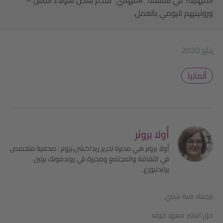
وروتينهم اليومي بالعمل.
2020 يناير
ألمانيا
أُولا برونَر
أولا برونر هي مديرة تحرير ريداكشن.برونر ، صحفية متخصص
في الثقافة والمجتمع ومحررة في روندفونك برلين
براندنبورغ.
ترجمة: هبة شلبي
حق النشر: معهد جوته