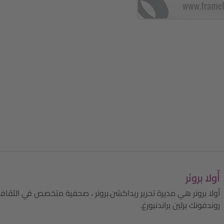
أُولا برونَر
أولا برونر هي مديرة تحرير ريداكشن.برونر ، صحفية متخصص في الثقا
روندفونك برلين براندنبورغ.