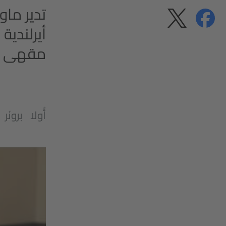
مشاركة
مشاركة
الخصوصية
مقهى "ش
أُولا برونَر