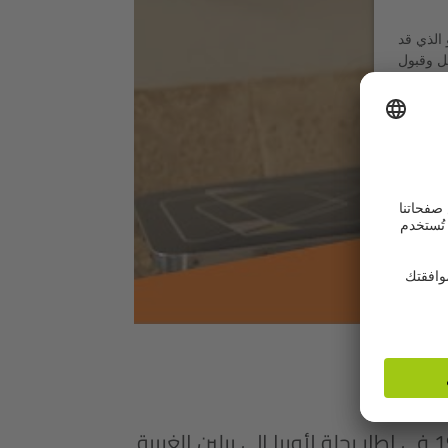
الذي قد
ل وقبول
ولدت في أيرلندا، وتخرجت من كلية التربية في دبلن، جاءت عام 1979 في إطار رحلة لأوربا إلى برلين الغربية