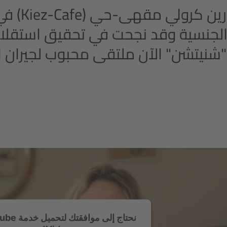
تدير ماو
نيتشن" الآن ملتقى محبوب لجيران ا
نحتاج إلى موافقت