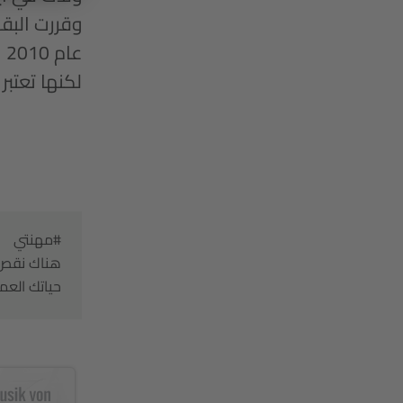
وقررت البق
لكنها تعتب
#مهنتي
هناك نقص ف
حياتك العم