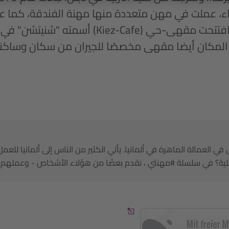
اء، عملت في مهن متعددة منها مهنة الفندقة، كما 
عام 2010 افتتحت مقهى-حي (Kiez-Cafe) 
ر المكان أيضا مقهى مخصصًا للجيران من سكان وساكن
ي العمالة الماهرة في ألمانيا. يأتي الكثير من الناس إلى ألمانيا لل
لية؟ في سلسلة #مهنتي ، نقدم بعضًا من هؤلاء الأشخاص - وعملهم 