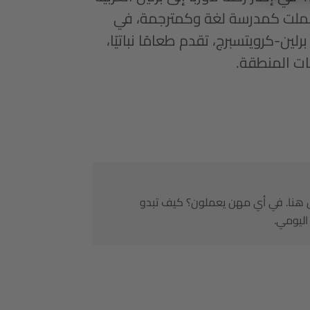
عملت كمدرسة لغة وكمترجمة، في
أسمته "شنيتشن" في برلين-كرويتسبرج، تقدم طعامًا نباتيًا،
ات المنطقة.
عمل هنا. في أي مهن يعملون؟ كيف تبدو
اليومي.