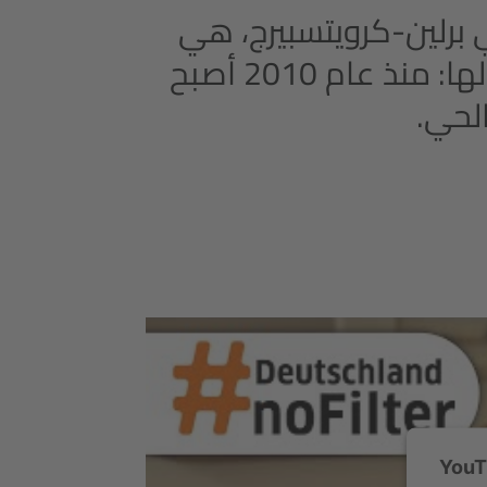
رين كرولي مقهى-حي (Kiez-Cafe) في برلين-كرويتسبيرج، هي
أيرلندية الجنسية وقد نجحت في تحقيق استقلالها: منذ عام 2010 أصبح
لحي.
ك لتحميل خدمة YouTube