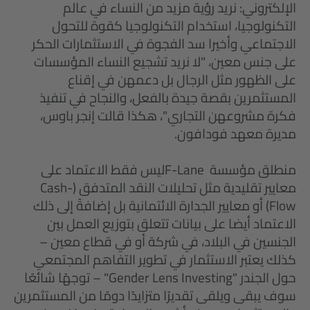
الإلكتروني: نريد رؤية مزيد من النساء في عالم
التكنولوجيا، استخدام التكنولوجيا كقوة للتحول
الاجتماعي وأخيرا سد الفجوة في الاستثمارات الحكر
على جنس معين، "لا نريد تشجيع النساء المؤسسات
على الظهور مثل الرجال بل دعمهن في إقناع
المستثمرين بقصة جيدة بالفعل، والنجاح في تنفيذ
فكرة مشروعهن التجاري"، هكذا قالت إنجر باوس،
مديرة معهد فودافون.
منطلق مؤسسة F-Laneليس فقط الاعتماد على
معايير تقليدية مثل تحليلات النقد المتدفق (Cash-
Flow) أو معايير الجدارة الائتمانية بل إضافةً إلى ذلك
الاعتماد أيضا على بيانات تتعلق بتوزيع العمل بين
الجنسين في البلاد، في شركة أو في قطاع معين –
كذلك يعتبر الاستثمار في تطوير التفاهم المجتمعي
حول الجندر "Gender Lens Investing" – توجهًا شائعًا
سوف يبقى ويلقى تقديرًا متزايدًا دومًا من المستثمرين