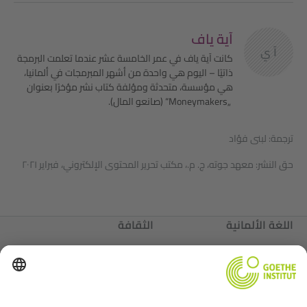
آية ياف
آ ي
كانت آية ياف في عمر الخامسة عشر عندما تعلمت البرمجة
ذاتيًا – اليوم هي واحدة من أشهر المبرمجات في ألمانيا،
هي مؤسسة، متحدثة ومؤلفة كتاب نشر مؤخرًا بعنوان
„Moneymakers“ (صانعو المال).
ترجمة: لبنى فؤاد
حق النشر: معهد جوته، ج. م.، مكتب تحرير المحتوى الإلكتروني، فبراير ٢٠٢١
اللغة الألمانية
الثقافة
ألمانيا
عننا