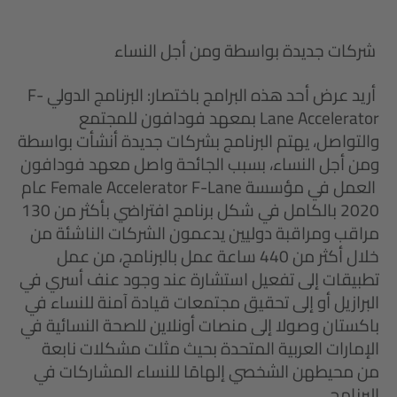
شركات جديدة بواسطة ومن أجل النساء
أريد عرض أحد هذه البرامج باختصار: البرنامج الدولي F-
Lane Accelerator بمعهد فودافون للمجتمع
والتواصل، يهتم البرنامج بشركات جديدة أنشأت بواسطة
ومن أجل النساء، بسبب الجائحة واصل معهد فودافون
العمل في مؤسسة Female Accelerator F-Lane عام
2020 بالكامل في شكل برنامج افتراضي بأكثر من 130
مراقب ومراقبة دوليين يدعمون الشركات الناشئة من
خلال أكثر من 440 ساعة عمل بالبرنامج، من عمل
تطبيقات إلى تفعيل استشارة عند وجود عنف أسري في
البرازيل أو إلى تحقيق مجتمعات قيادة آمنة للنساء في
باكستان وصولا إلى منصات أونلاين للصحة النسائية في
الإمارات العربية المتحدة بحيث مثلت مشكلات نابعة
من محيطهن الشخصي إلهامًا للنساء المشاركات في
البرنامج.