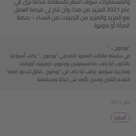
والمستثمرات، سوف أشعر بالسعادة عندما نرى في
عام 2021 المزيد من هذا، وأن تتاح لي فرصة العمل
مع المزيد والمزيد من الزميلات من النساء – بحصة
المرأة أو بدونها.
"بوضوح ... "
في سلسلة مقالات العمود الصحفي "بوضوح ..." يكتب أسبوعيًا
بالتناوب آية ياف، ماكسيميليان بودنبوم، دومينيك أوتيانجا،
وماجريتا تسومو، تراقب آية ياف في "بوضوح ...فائق لحدود البشر"
التقدم التقني ومدى تأثيره على حياتنا ومجتمعنا.
2021 يناير
ألمانيا