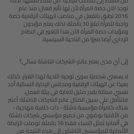
من النساء إلى مناصب قيادية من تلقاء نفسها، لذلك
توجد الآن حصة المرأة لأن لها تأثير فعال: منذ عام
2016 تطبق بالفعل في مناصب الهيئات الرقابية حصة
واجبة للمرأة تبلغ 30 بالمئة، لذلك يعتبر مؤيدون
ومؤيدات حصة المرأة الآن هذا التغيير في النظام
الإداري أيضا مبررًا من الناحية السياسية.
إلى أي مدى يعتبر عالم-الشركات الناشئة نسائي؟
لا يسعني شخصيًا سوى توجيه التحية لهذا القرار، كذلك
بعيدًا عن الهيئات الرقابية ومجالس الإدارة النسائية أجد
نفسي ممثلة بقدر ضئيل للغاية في بيئة العمل،
فلنتأمل على سبيل المثال عالم الشركات الناشئة: أعتبر
هناك كامرأة مؤسسة ناشئة - ذات خلفية مهاجرة -
من الأقلية بوضوح، من جميع مؤسسي شركات ناشئة
في ألمانيا تمثل النساء فقط 16 بالمئة، توصلت الرابطة
الألمانية للمؤسسين الناشئين إلى هذه النتيجة من