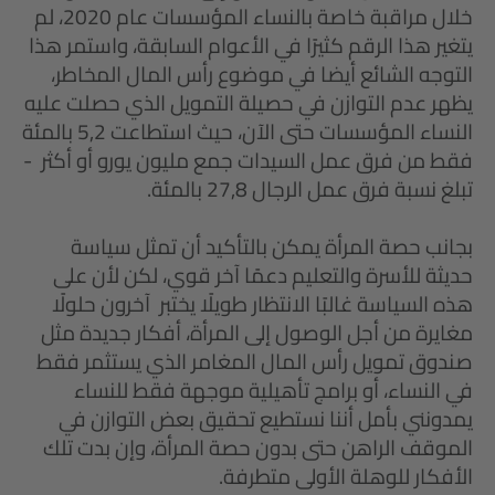
خلال مراقبة خاصة بالنساء المؤسسات عام 2020، لم
يتغير هذا الرقم كثيرًا في الأعوام السابقة، واستمر هذا
التوجه الشائع أيضا في موضوع رأس المال المخاطر،
يظهر عدم التوازن في حصيلة التمويل الذي حصلت عليه
النساء المؤسسات حتى الآن، حيث استطاعت 5,2 بالمئة
فقط من فرق عمل السيدات جمع مليون يورو أو أكثر -
تبلغ نسبة فرق عمل الرجال 27,8 بالمئة.
بجانب حصة المرأة يمكن بالتأكيد أن تمثل سياسة
حديثة للأسرة والتعليم دعمًا آخر قوي، لكن لأن على
هذه السياسة غالبًا الانتظار طويلًا يختبر آخرون حلولًا
مغايرة من أجل الوصول إلى المرأة، أفكار جديدة مثل
صندوق تمويل رأس المال المغامر الذي يستثمر فقط
في النساء، أو برامج تأهيلية موجهة فقط للنساء
يمدونني بأمل أننا نستطيع تحقيق بعض التوازن في
الموقف الراهن حتى بدون حصة المرأة، وإن بدت تلك
الأفكار للوهلة الأولى متطرفة.