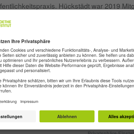
ffentlichkeitspraxis. Hückstädt war 2019 Mitg
n Buchpreises und ist Vorstandsvorsitzend
eraturhäuser in Deutschland, Österreich un
REDAKTION UND AUTOR*INNEN
Über uns
Auto
Privatsphäre-Einste