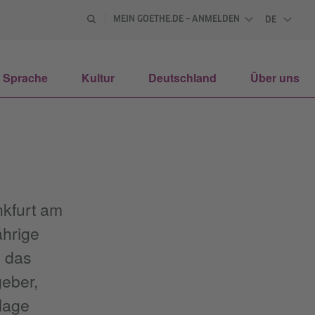
MEIN GOETHE.DE – ANMELDEN
DE
DEUTSCH
Sprache
Kultur
Deutschland
Über uns
nkfurt am
ährige
e das
geber,
rlage