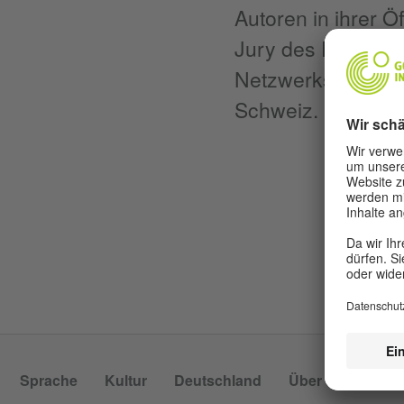
Autoren in ihrer Ö
Jury des Deutsche
Netzwerks der Lit
Schweiz.
Sprache
Kultur
Deutschland
Über uns