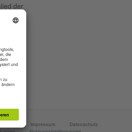
lied der
er des
d
r*innen
Impressum
Datenschutz
llungen
Nutzungsbedingungen