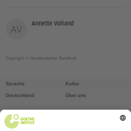
Annette Volland
AV
Copyright: © Norddeutscher Rundfunk
Sprache
Kultur
Deutschland
Über uns