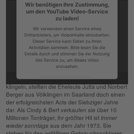
Wir benötigen Ihre Zustimmung,
um den YouTube Video-Service
zu laden!
Wir verwenden einen Service eines
Drittanbieters, um Videoinhalte einzubetten.
Dieser Service kann Daten zu Ihren
Aktivitäten sammeln. Bitte lesen Sie die
Details durch und stimmen Sie der Nutzung
des Service zu, um dieses Video
anzusehen.
Bei einigen Leser*innen dürfte hier etwas
Mehr Informationen
klingeln, stellten die Eheleute Jutta und Norbert
Berger aus Völklingen im Saarland doch einen
Akzeptieren
der erfolgreichsten Acts der Siebziger Jahre
dar. Als Cindy & Bert verkaufen sie über 10
Millionen Tonträger, ihr größter Hit ist
Immer
aus dem Jahr 1973. Sie
wieder sonntags
stehen für den gefälligen Gebrauchsschlager