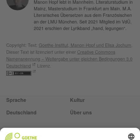
Manon Hopf lebt in Mannheim. Literaturstudium in
Mainz, Masterstudium in Frankfurt am Main. M.A.
Literarisches Übersetzen aus dem Französischen
an der LMU München. Seit 2021 Mitglied im VdÜ,
2021 erschien der Lyrikband „hand, legungen“.
Copyright: Text:
Goethe-Institut, Manon Hopf und Elisa Jochum
.
Dieser Text ist lizenziert unter einer
Creative Commons
Namensnennung – Weitergabe unter gleichen Bedingungen 3.0
Deutschland
Lizenz.
Sprache
Kultur
Deutschland
Über uns