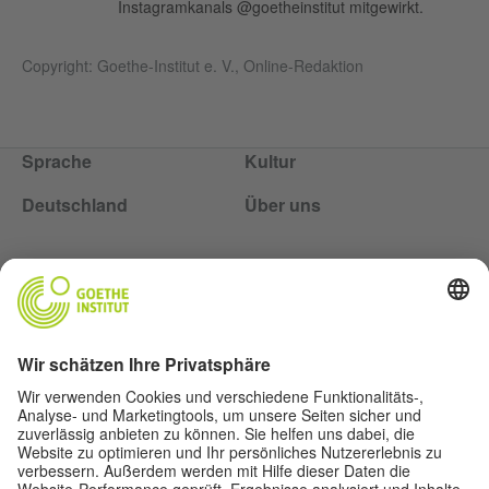
Instagramkanals @goetheinstitut mitgewirkt.
Copyright: Goethe-Institut e. V., Online-Redaktion
Sprache
Kultur
Deutschland
Über uns