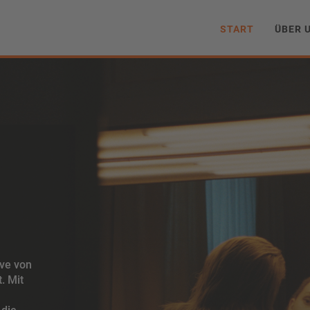
START
ÜBER 
m
ive von
. Mit