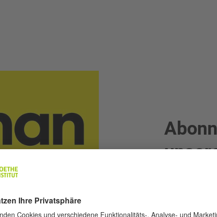
Abonn
unser
Unser monatlic
deutsche Film
German Film O