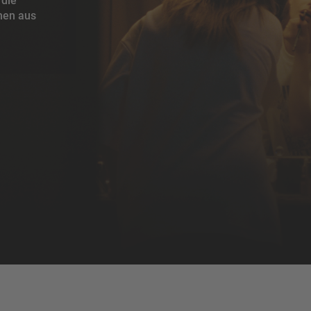
 die
men aus