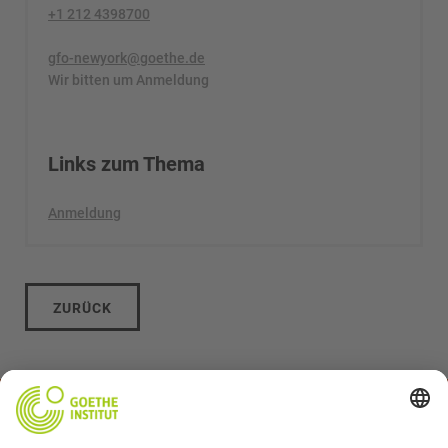
+1 212 4398700
gfo-newyork@goethe.de
Wir bitten um Anmeldung
Links zum Thema
Anmeldung
ZURÜCK
Archiv 2025