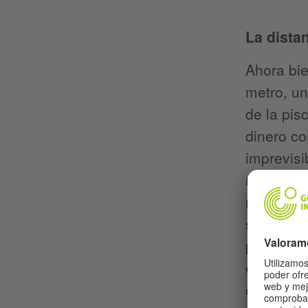
La dista
Ahora bie
metro, un
de la pis
dinero co
imprevisi
recogerán
manifesta
sienta en
pasillo d
entorno. 
que sí p