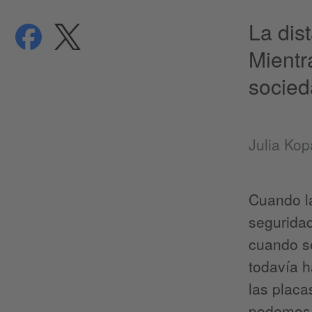
La dis
compartir
compartir
Protección de datos
Mientr
socied
Julia Kop
Cuando l
seguridad
cuando se
todavía h
las placa
podemos l