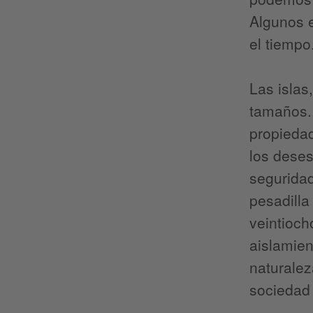
Algunos e
el tiempo
Las islas
tamaños. 
propiedad
los deses
seguridad
pesadilla
veintioch
aislamien
naturalez
sociedad