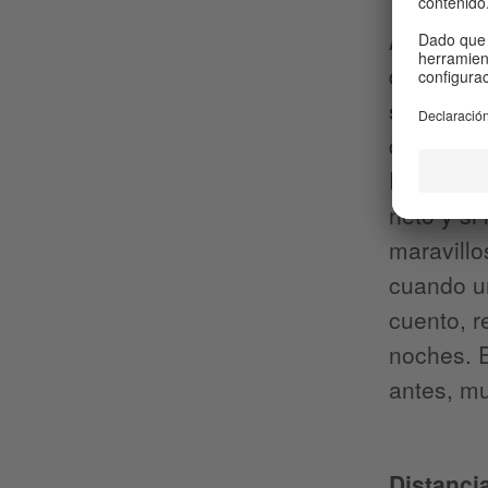
Apenas el
que dijer
supuesto 
quieren c
El porcen
neto y si
maravillo
cuando un
cuento, r
noches. E
antes, mu
Distancia