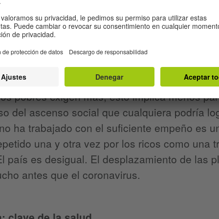
 distanciamiento social llegó a Alemania, apar
on que se trataba mucho más de una distancia f
tenían razón: no cualquier distancia es distanc
onservarlo. Lo que unos consideran injusto, otro
taje más rico de nuestra sociedad posee actua
 los pobres exigen más, esto implica menos para
so del ascenso social que cualquiera podría log
o ha trabajado con el suficiente empeño es u
epetido una y otra vez por los ricos como una t
l país es desigual. El desplazamiento de las 
cho antes que el coronavirus.
: clave de la salud