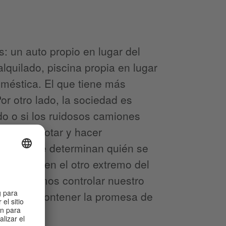
: un auto propio en lugar del
lquilado, piscina propia en lugar
oméstica. El que tiene más
r otro lado, la sociedad es
do o si los ruidosos camiones
Podemos votar y hacer
os los que determinan quién se
 que está en el otro extremo del
. No podemos controlar nuestro
e parece contener la promesa de