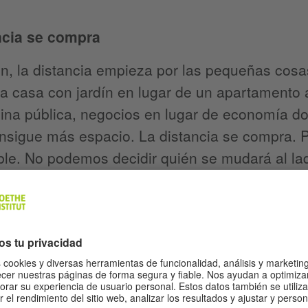
ncia se compra
n, la distancia empieza por las pequeñas cosas
a casa con jardín en lugar de un apartamento a
cina pública, negocios en lugar de economía d
nsigue más espacio. La distancia se compra. Po
ble. No podemos decidir quién se mudará al la
 o no los residuos a las siete de la mañana. 
ciones, pero no dictar leyes. No somos nosotr
 la mesa contigua del restaurante o si el grupo
el hotel pondrá o no la música a todo volumen
Sin embargo, una cantidad de dinero suficient
odemos.