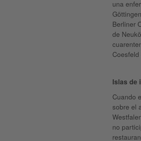
una enfer
Göttingen
Berliner 
de Neuköl
cuarenten
Coesfeld 
Islas de 
Cuando el
sobre el 
Westfalen
no partic
restauran