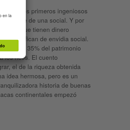
ecieron los primeros ingeniosos
ísica que de una social. Y por
ia. Los que tienen dinero
s lo califican de envidia social.
lmente el 35% del patrimonio
 los ricos. El cuento
rar, el de la riqueza obtenida
na idea hermosa, pero es un
ranquilizadora historia de buenas
placas continentales empezó