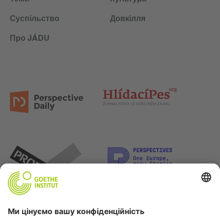
Суспільство
Довкілля
Про JÁDU