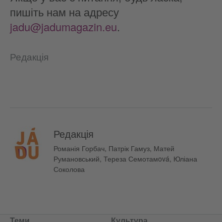
пишіть нам на адресу
jadu@jadumagazin.eu
.
Редакція
Редакція
Романія Горбач, Патрік Гамуз, Матей
Румановський, Тереза Семотамová, Юліана
Соколова
Теми
Культура