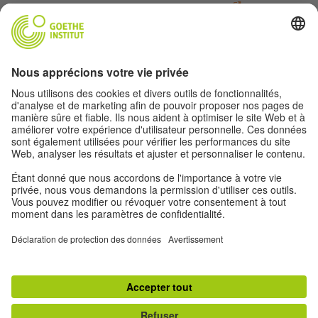
«AlphaGo: The story so far», DeepMind
Keith D. Foot, «A brief history of machine learning»,
Dataversity, (26 mars 2019)
David Silver et collab., «A general reinforcement
learning algorithm that masters chess, shogi, and go
through self-play», Science, vol. 362, n˚ 6419, 2018.
VOUS POURRIEZ AUSSI AIMER
A system error occurred. Please try again later.
Mentions légales
Paramètres de confidentialité
Protection des donnés personelles
Conditions d'utilisation
© Goethe-Institut 2026