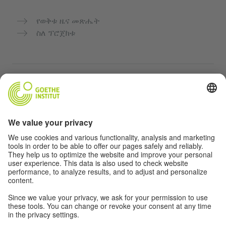
የወቅቱ ዜና መጽሔት
ስለ ፕሮጀክቱ
ተጨማሪ ድህረ ገጾች
Community “Deutsch für dich”
የጀርመን ቋንቋን ነፃ ማስተላለፍ
የGoethe-Institut የጀርመን ቋንቋ ክፍሎች
የአስተማማኝ መድረክ „Deutschstunde“
ግላዊነት እና አንዳች እንቅስቃሴ የለሽ መዳረሻ
የግላዊነት ቅንብሮች
አንዳች እንቅስቃሴ የለሽ መዳረሻ