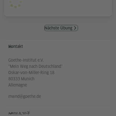
Nächste Übung
Service- und Informationsbereich
Kontakt
Goethe-Institut e.V.
"Mein Weg nach Deutschland"
Oskar-von-Miller-Ring 18
80333 Munich
Allemagne
mwnd@goethe.de
አገዛዝ ሊንኮች