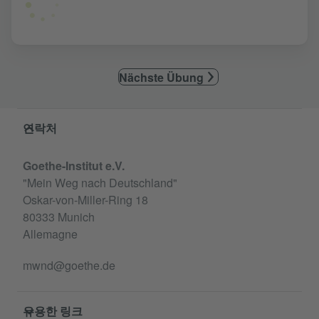
Nächste Übung
Service- und Informationsbereich
연락처
Goethe-Institut e.V.
"Mein Weg nach Deutschland"
Oskar-von-Miller-Ring 18
80333 Munich
Allemagne
mwnd@goethe.de
유용한 링크