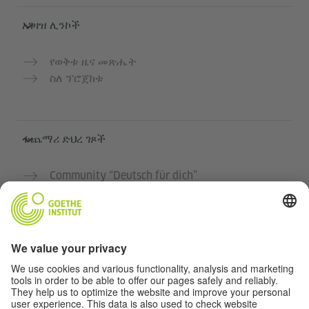
አገዛዝ ሊንኮች
የወቅቱ ዜና መጽሔት
ስለ ፕሮጀክቱ
ተጨማሪ ድህረ ገጾች
Community “Deutsch für dich”
የጀርመን ቋንቋን ነፃ ማስተላለፍ
የGoethe-Institut የጀርመን ቋንቋ ክፍሎች
የአስተማማኝ መድረክ „Deutschstunde“
ግላዊነት እና አንዳች እንቅስቃሴ የለሽ መዳረሻ