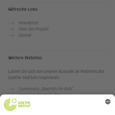
Hilfreiche Links
Newsletter
Über das Projekt
Glossar
Weitere Websites
Lassen Sie sich von unserer Auswahl an Websites des
Goethe-Instituts inspirieren:
Community „Deutsch für dich“
Kostenlos Deutsch üben
Deutschkurse des Goethe-Instituts
Lehrkräfteportal „Deutschstunde“