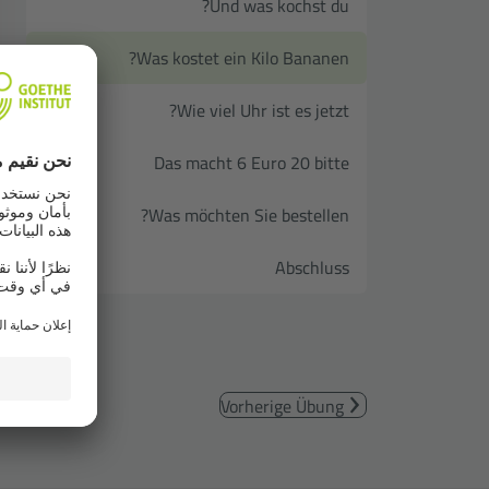
Und was kochst du?
Was kostet ein Kilo Bananen?
Wie viel Uhr ist es jetzt?
Das macht 6 Euro 20 bitte
Was möchten Sie bestellen?
Abschluss
Vorherige Übung