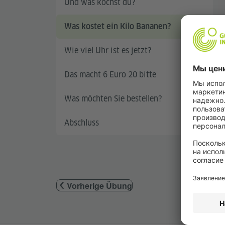
Und was kochst du?
Was kostet ein Kilo Bananen?
Wie viel Uhr ist es jetzt?
Das macht 6 Euro 20 bitte
Was möchten Sie bestellen?
Abschluss
Vorherige Übung