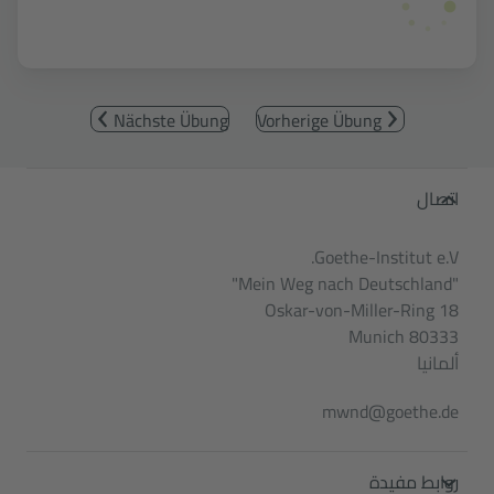
Nächste Übung
Vorherige Übung
Service- und Informationsbereic
اتصال
Goethe-Institut e.V.
"Mein Weg nach Deutschland"
Oskar-von-Miller-Ring 18
80333 Munich
ألمانيا
mwnd@goethe.de
روابط مفيدة