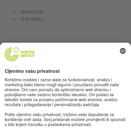
Newsletter
O projektu
Dodatne web stranice
Community „Deutsch für dich“
Vježbajte njemački besplatno
Kurse njemačkog jezika Goethe-Instituta
Portal za nastavnike „Deutschstunde“
Privatnost i pristupačnost
Postavke privatnosti
Izjava o pristupačnosti