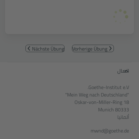
Nächste Übung
Vorherige Übung
Service- und Informationsbereic
اتصال
Goethe-Institut e.V.
"Mein Weg nach Deutschland"
Oskar-von-Miller-Ring 18
80333 Munich
ألمانيا
mwnd@goethe.de