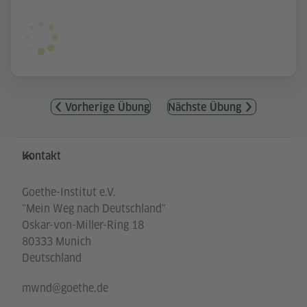
Vorherige Übung
Nächste Übung
Service- und Informationsbereich
Kontakt
Goethe-Institut e.V.
"Mein Weg nach Deutschland"
Oskar-von-Miller-Ring 18
80333 Munich
Deutschland
mwnd@goethe.de