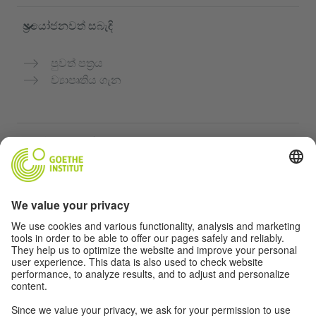
ප්‍රයෝජනවත් සබැඳි
පුවත් පත්‍රය
ව්‍යාපෘතිය ගැන
තවත් වෙබ්අඩවි
Community “Deutsch für dich”
ජර්මන් භාෂාව නොමිලේ පුහුණු කරන්න
ගෝතේ ආයතනයේ ජර්මන් භාෂා පාඨමාලා
ගුරුවරුන් සඳහා පෝර්ටලය "Deutschstunde"
රහස්‍යතා සහ ප්‍රවේශය