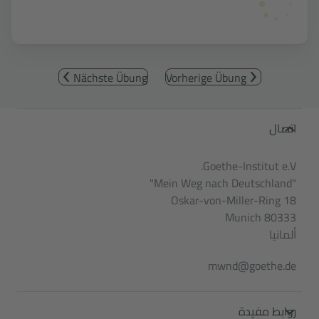
Nächste Übung
Vorherige Übung
Service- und Informationsbereic
اتصال
Goethe-Institut e.V.
"Mein Weg nach Deutschland"
Oskar-von-Miller-Ring 18
80333 Munich
ألمانيا
mwnd@goethe.de
روابط مفيدة