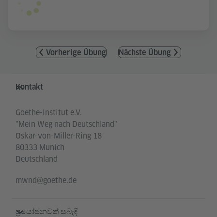
Vorherige Übung
Nächste Übung
Service- und Informationsbereich
Kontakt
Goethe-Institut e.V.
"Mein Weg nach Deutschland"
Oskar-von-Miller-Ring 18
80333 Munich
Deutschland
mwnd@goethe.de
ප්‍රයෝජනවත් සබැඳි