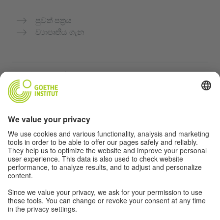
පුවත් පත්‍රය
ව්‍යාපෘතිය ගැන
තවත් වෙබ්අඩවි
Community “Deutsch für dich”
ජර්මන් භාෂාව නොමිලේ පුහුණු කරන්න
ගෝතේ ආයතනයේ ජර්මන් භාෂා පාඨමාලා
ගුරුවරුන් සඳහා පෝර්ටලය "Deutschstunde"
රහස්‍යතා සහ ප්‍රවේශය
රහස්‍යතා සැකසුම්
බාධාවන් රහිත ප්‍රවේශය