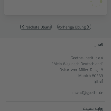
Nächste Übung
Vorherige Übung
Service- und Informationsbereic
اتصال
Goethe-Institut e.V.
"Mein Weg nach Deutschland"
Oskar-von-Miller-Ring 18
80333 Munich
ألمانيا
mwnd@goethe.de
روابط مفيدة