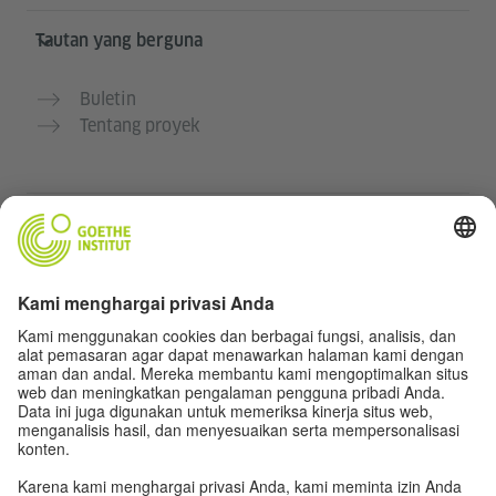
Tautan yang berguna
Buletin
Tentang proyek
Situs web lainnya
Komunitas „Deutsch für dich“
Latihan bahasa Jerman secara gratis
Kursus bahasa Jerman dari Goethe-Institut
Portal guru “Deutschstunde”
Privasi dan Aksesibilitas