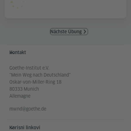
Nächste Übung
Service- und Informationsbereich
Kontakt
Goethe-Institut e.V.
"Mein Weg nach Deutschland"
Oskar-von-Miller-Ring 18
80333 Munich
Allemagne
mwnd@goethe.de
Korisni linkovi