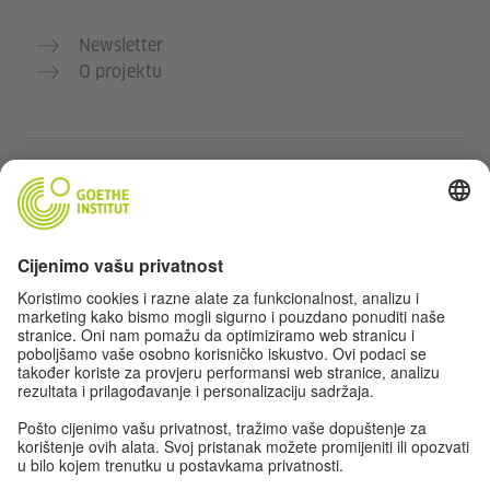
Newsletter
O projektu
Dodatne web stranice
Community „Deutsch für dich“
Vježbajte njemački besplatno
Kurse njemačkog jezika Goethe-Instituta
Portal za nastavnike „Deutschstunde“
Privatnost i pristupačnost
Postavke privatnosti
Izjava o pristupačnosti