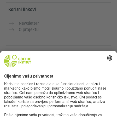
Korisni linkovi
Newsletter
O projektu
Dodatne web stranice
Community „Deutsch für dich“
Vježbajte njemački besplatno
Kurse njemačkog jezika Goethe-Instituta
Portal za nastavnike „Deutschstunde“
Privatnost i pristupačnost