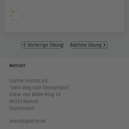
Vorherige Übung
Nächste Übung
Service- und Informationsbereich
Kontakt
Goethe-Institut e.V.
"Mein Weg nach Deutschland"
Oskar-von-Miller-Ring 18
80333 Munich
Deutschland
mwnd@goethe.de