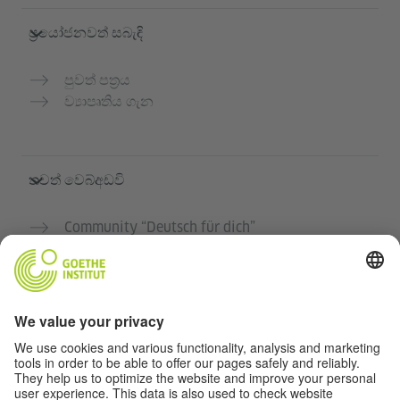
ප්‍රයෝජනවත් සබැඳි
පුවත් පත්‍රය
ව්‍යාපෘතිය ගැන
තවත් වෙබ්අඩවි
Community “Deutsch für dich”
ජර්මන් භාෂාව නොමිලේ පුහුණු කරන්න
ගෝතේ ආයතනයේ ජර්මන් භාෂා පාඨමාලා
ගුරුවරුන් සඳහා පෝර්ටලය "Deutschstunde"
රහස්‍යතා සහ ප්‍රවේශය