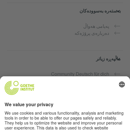
بەستەرە بەسوودەکان
پەیامی هەواڵ
دەربارەی پرۆژەکە
ماڵپەڕە زیاتر
Community Deutsch für dich
فێرکاری زمانی ئەڵمانی بە بەخۆرایی
کۆرسەکانی زمانی ئەڵمانیی Goethe-Institut
پۆرتاڵی مامۆستا "Deutschstunde"
تایبەتمەندی و دەستگەیشتن بە ئاسان