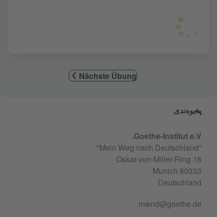
Nächste Übung
Service- und Informationsbereic
پەیوەندی
Goethe-Institut e.V.
"Mein Weg nach Deutschland"
Oskar-von-Miller-Ring 18
80333 Munich
Deutschland
mwnd@goethe.de