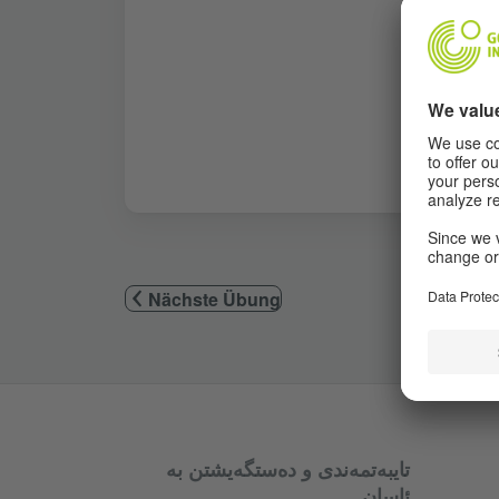
Nächste Übung
تایبەتمەندی و دەستگەیشتن بە
ئاسان