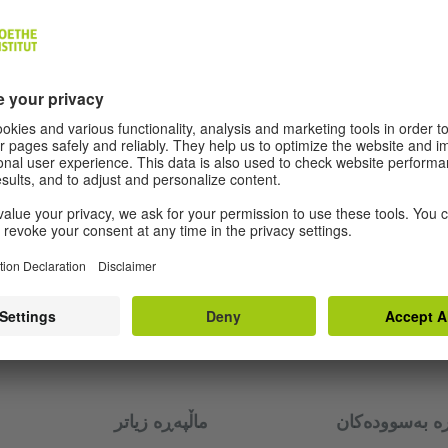
ە بەسوودەکان
ماڵپەڕە زیاتر