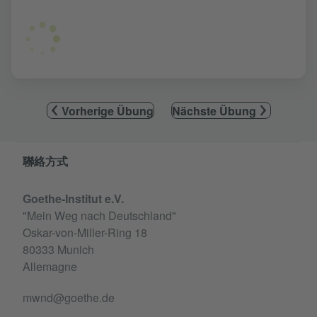
Vorherige Übung
Nächste Übung
Information and services
聯絡方式
Goethe-Institut e.V.
"Mein Weg nach Deutschland"
Oskar-von-Miller-Ring 18
80333 Munich
Allemagne
mwnd@goethe.de