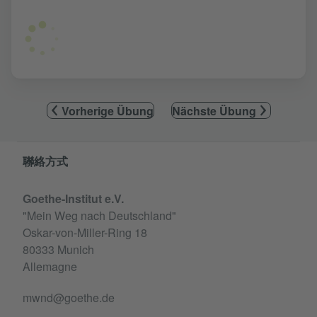
Vorherige Übung
Nächste Übung
Information and services
聯絡方式
Goethe-Institut e.V.
"Mein Weg nach Deutschland"
Oskar-von-Miller-Ring 18
80333 Munich
Allemagne
mwnd@goethe.de